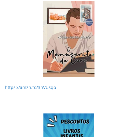
LER E RELER
Dupla de inspiração: explorando dois livros de
Chico Xavier.
28/05/2026
Adriana
https://amzn.to/3nVUsqo