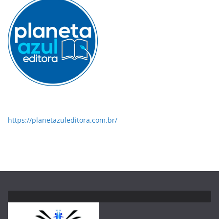
https://planetazuleditora.com.br/