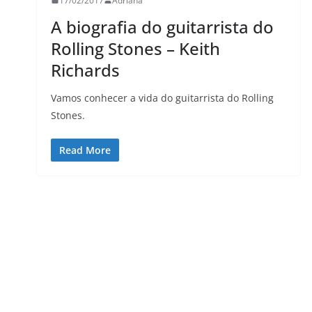
17/02/2017
Adriana
A biografia do guitarrista do
Rolling Stones – Keith
LER E RELER
Richards
mo seria
Entre letras e histórias:
istórias
Tatiana Amaral encerra
Vamos conhecer a vida do guitarrista do Rolling
Stones.
o Ler e Reler férias.
Read More
29/05/2026
Adriana