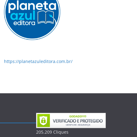
https://planetazuleditora.com.br/
205.209
Clique
s