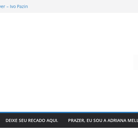
r – Ivo Pazin
andro Todeschini
 hoje?
que acontece nos bastidores!
o da literatura: descubra
Digite seu e-mail…
DEIXE SEU RECADO AQUI.
PRAZER, EU SOU A ADRIANA MEL