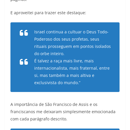
E aproveitei para trazer este destaque:
Israel continua a cultuar o Deus Todo-
Poderoso dos seus profetas, seus
rituais prosseguem em pontos isolados
do orbe inteiro.
É talvez a raça mais livre, mais
internacionalista, mais fraternal, entre
si, mas também a mais altiva e
exclusivista do mundo.”
A importância de São Francisco de Assis e os
franciscanos me deixaram simplesmente emocionada
com cada parágrafo descrito.