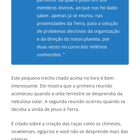
membros divinos, ao que nos foi dado
saber, apenas já se reuniu, nas
proximidades da Terra, para a solução
de problemas decisivos da organização
e da direção do nosso planeta, por
duas vezes no curso dos milênios
conhecidos. “
Este pequeno trecho citado acima no livro é bem
interessante. Ele mostra que a primeira reunião
aconteceu quando a orbe terrestre se desprendia da
nebulosa solar. A segunda reunião ocorreu quando se
decidia a vinda de Jesus à Terra.
É citado sobre a criação das raças como os chineses,
israelenses, egípcios e você não se desprende mais das
páginas.