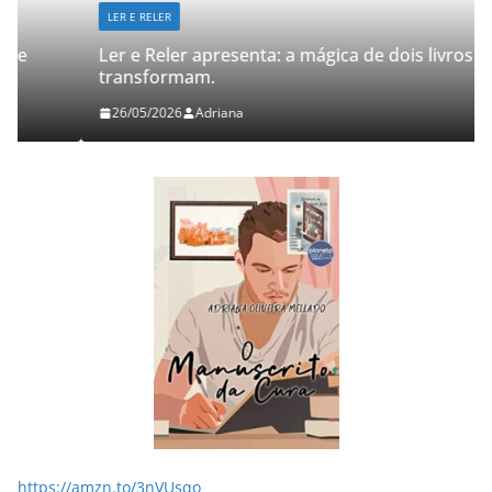
LER E RELER
Ler e Reler apresenta: a mágica de dois livros que
transformam.
26/05/2026
Adriana
https://amzn.to/3nVUsqo