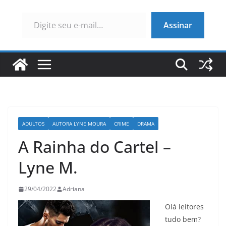
Digite seu e-mail…
Assinar
ADULTOS
AUTORA LYNE MOURA
CRIME
DRAMA
A Rainha do Cartel –
Lyne M.
29/04/2022
Adriana
Olá leitores
tudo bem?