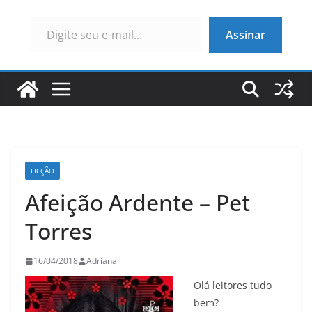
Digite seu e-mail…
Assinar
FICÇÃO
Afeição Ardente – Pet
Torres
16/04/2018
Adriana
Olá leitores tudo
bem?