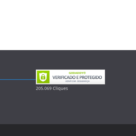
205.069
Clique
s