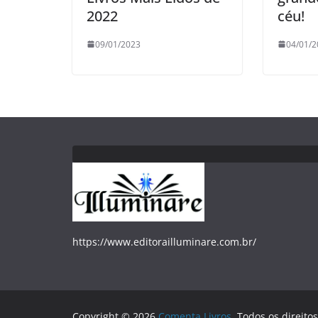
2022
céu!
09/01/2023
04/01/2
https://www.editorailluminare.com.br/
Copyright © 2026
Comenta Livros
. Todos os direito