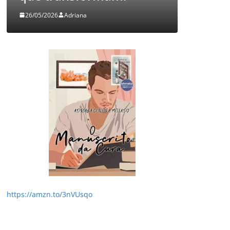
26/05/2026
Adriana
05/08/2026
https://amzn.to/3nVUsqo