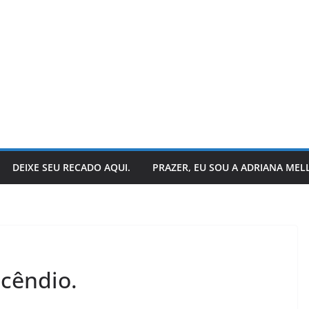
DEIXE SEU RECADO AQUI.
PRAZER, EU SOU A ADRIANA MEL
LER E RELER
stórias:
Dupla de inspiração:
ncêndio.
 encerra
explorando dois livros
ias.
de Chico Xavier.