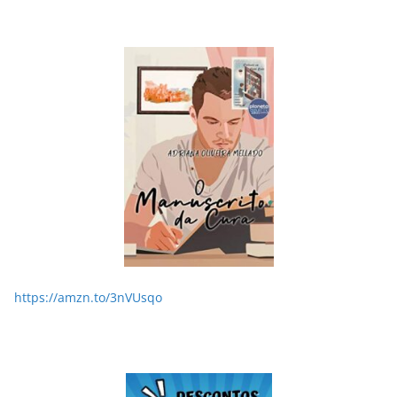
LER E RELER
Dupla de inspiração: explorando dois livros de
Chico Xavier.
28/05/2026
Adriana
https://amzn.to/3nVUsqo