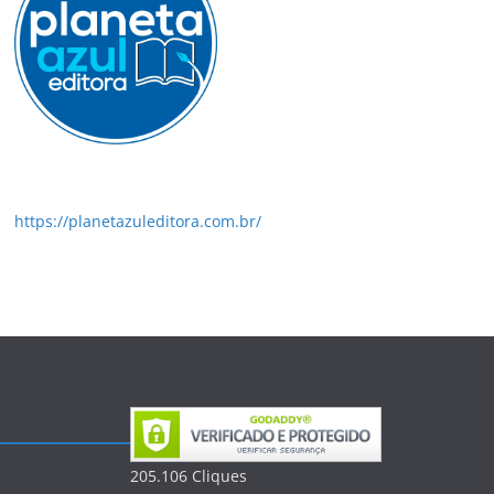
https://planetazuleditora.com.br/
205.106
Clique
s