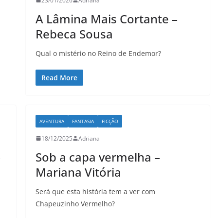
23/01/2026
Adriana
A Lâmina Mais Cortante –
Rebeca Sousa
LER E RELER
mo seria
Entre letras e histórias:
Qual o mistério no Reino de Endemor?
istórias
Tatiana Amaral encerra
Read More
o Ler e Reler férias.
29/05/2026
Adriana
AVENTURA
FANTASIA
FICÇÃO
18/12/2025
Adriana
–
Sob a capa vermelha –
Mariana Vitória
Será que esta história tem a ver com
Chapeuzinho Vermelho?