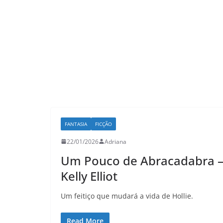
LER E RELER
Já imaginou co
 revisitar duas
revisitar suas h
rias hoje?
favoritas?
26
Adriana
03/08/2026
Adriana
FANTASIA
FICÇÃO
22/01/2026
Adriana
Um Pouco de Abracadabra 
Kelly Elliot
Um feitiço que mudará a vida de Hollie.
Read More