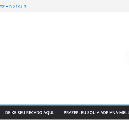
r – Ivo Pazin
andro Todeschini
 hoje?
que acontece nos bastidores!
o da literatura: descubra
Digite seu e-mail…
DEIXE SEU RECADO AQUI.
PRAZER, EU SOU A ADRIANA MEL