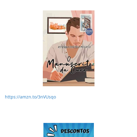
LER E RELER
rra o
Dupla de inspiração: explorando dois livros de
Chico Xavier.
28/05/2026
Adriana
https://amzn.to/3nVUsqo