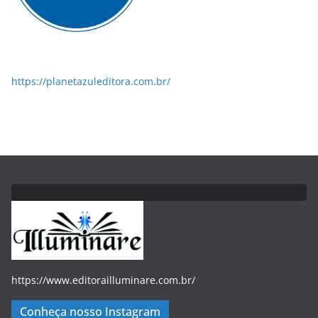
https://planetazuleditora.com.br/
https://www.editorailluminare.com.br/
Conheça nosso Instagram