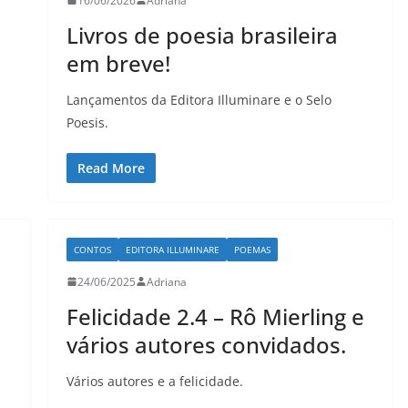
16/06/2026
Adriana
Livros de poesia brasileira
em breve!
LER E RELER
mo seria
Entre letras e histórias:
Lançamentos da Editora Illuminare e o Selo
Poesis.
istórias
Tatiana Amaral encerra
o Ler e Reler férias.
Read More
29/05/2026
Adriana
CONTOS
EDITORA ILLUMINARE
POEMAS
24/06/2025
Adriana
Felicidade 2.4 – Rô Mierling e
vários autores convidados.
Vários autores e a felicidade.