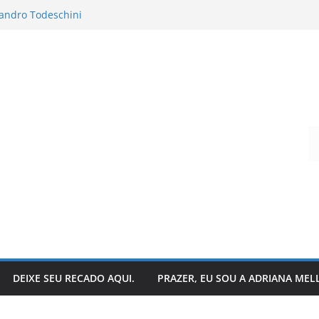
andro Todeschini
 hoje?
que acontece nos bastidores!
o da literatura: descubra
ar suas histórias favoritas?
Digite seu e-mail…
DEIXE SEU RECADO AQUI.
PRAZER, EU SOU A ADRIANA MEL