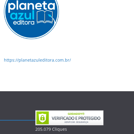
https://planetazuleditora.com.br/
205.079
Clique
s