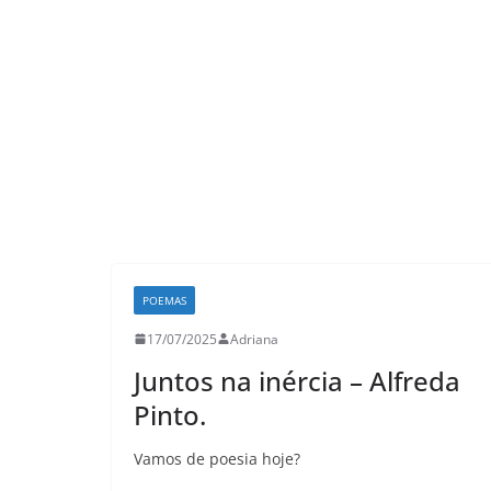
LER E RELER
Já imaginou co
 revisitar duas
revisitar suas h
rias hoje?
favoritas?
26
Adriana
03/08/2026
Adriana
POEMAS
17/07/2025
Adriana
Juntos na inércia – Alfreda
Pinto.
Vamos de poesia hoje?