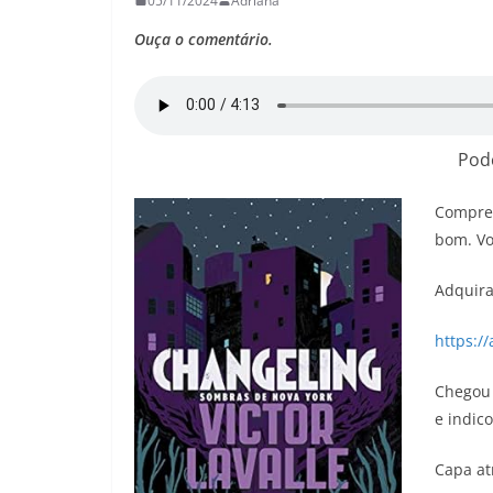
05/11/2024
Adriana
26/05/2026
Adriana
Ouça o comentário.
Pod
Comprei
bom. Vo
Adquira 
https:/
Chegou 
e indic
Capa at