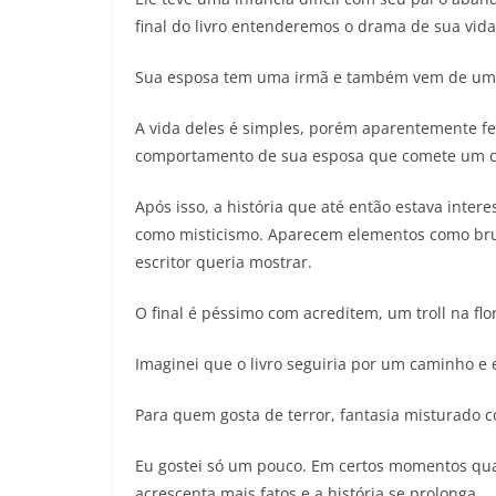
final do livro entenderemos o drama de sua vida 
Sua esposa tem uma irmã e também vem de uma
A vida deles é simples, porém aparentemente fe
comportamento de sua esposa que comete um c
Após isso, a história que até então estava inter
como misticismo. Aparecem elementos como brux
escritor queria mostrar.
O final é péssimo com acreditem, um troll na flo
Imaginei que o livro seguiria por um caminho e e
Para quem gosta de terror, fantasia misturado c
Eu gostei só um pouco. Em certos momentos qua
acrescenta mais fatos e a história se prolonga.