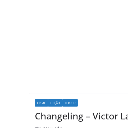
LER E RELER
CRIME
FICÇÃO
TERROR
Ler e Reler
Changeling – Victor L
mágica de d
que transf