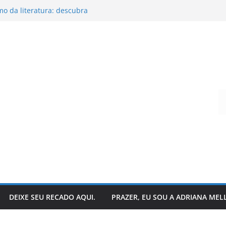
o da literatura: descubra
ar suas histórias favoritas?
andro Todeschini
 hoje?
que acontece nos bastidores!
Digite seu e-mail…
DEIXE SEU RECADO AQUI.
PRAZER, EU SOU A ADRIANA MEL