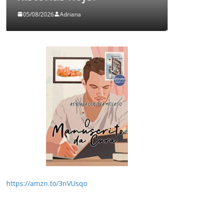
03/08/2026
Adriana
29/
https://amzn.to/3nVUsqo