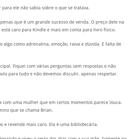
r para ele não sabia sobre o que se tratava.
penas que é um grande sucesso de venda. O preço dele na
está caro para Kindle e mais em conta para livro físico.
o algo como adrenalina, emoção, raiva e dúvida. E falta de
cipal. Fiquei com várias perguntas sem respostas e não
o para tudo e não devemos discutir, apenas respeitar.
asa com uma mulher que em certos momentos parece louca.
nino que se chama Brian.
s e revende mais caro. Ela é uma bibliotecária.
ndonando e viveu o resto dos dias com a sua mãe. Somente no