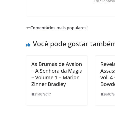
Em "Fantasi
Comentários mais populares!
Você pode gostar també
As Brumas de Avalon
Revel
– A Senhora da Magia
Assass
– Volume 1 – Marion
vol. 4
Zinner Bradley
Bowd
31/07/2017
26/07/2