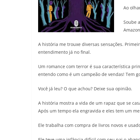
Ao olha
Soube a
Amazon 
A história me trouxe diversas sensações. Primeir
entendimento já no final.
Um romance com terror é sua característica prin
entendo como é um campeão de vendas! Tem gost
Você já leu? O que achou? Deixe sua opinião.
A história mostra a vida de um rapaz que se c
Após um tempo ela engravida e eles tem um me
Ele trabalha com compra de livros novos e usado
Ele teve uma infância difícil com seu pai o aba