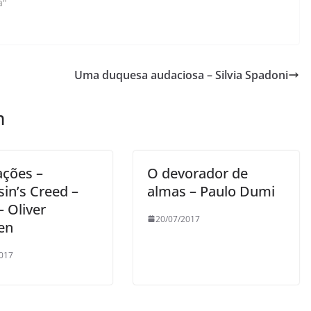
a"
Uma duquesa audaciosa – Silvia Spadoni
m
ações –
O devorador de
in’s Creed –
almas – Paulo Dumi
 – Oliver
20/07/2017
en
017