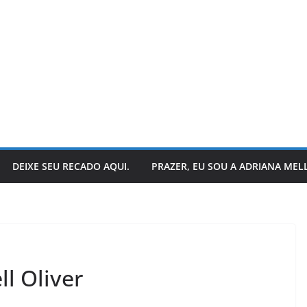
DEIXE SEU RECADO AQUI.
PRAZER, EU SOU A ADRIANA MEL
LER E RELER
stórias:
Dupla de inspiração:
ll Oliver
 encerra
explorando dois livros
ias.
de Chico Xavier.