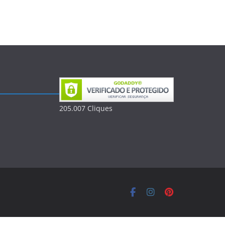
205.007
Clique
s