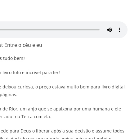
28/05/2026
Adriana
t Entre o céu e eu
es tudo bem?
ivro fofo e incrível para ler!
e deixou curiosa, o preço estava muito bom para livro digital
páginas.
ia de Rior, um anjo que se apaixona por uma humana e ele
er aqui na Terra com ela.
pede para Deus o liberar após a sua decisão e assume todos
. Ele é ajudado por um grande amigo anjo que também