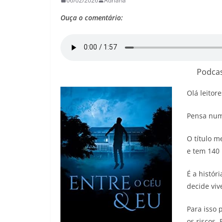
06/02/2026
Adriana
26
Adriana
29/05/2026
Adriana
Ouça o comentário:
Podcas
Olá leitor
Pensa num l
O título m
e tem 140 
É a histór
decide viv
Para isso 
os riscos