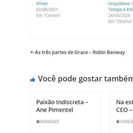
Oliver
Orquídeas: 
02/08/2021
Tempo e Em
Em "Contos"
26/03/2026
Em "Drama"
As três partes de Grace – Robin Benway
Você pode gostar també
Paixão Indiscreta –
Na es
Ane Pimentel
CEO – 
05/04/2023
15/03/2