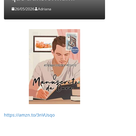
26/05/2026
Adriana
05/08/2026
https://amzn.to/3nVUsqo