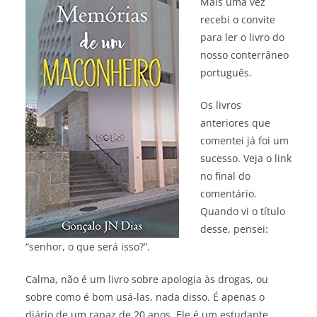
Mais uma vez
recebi o convite
para ler o livro do
nosso conterrâneo
português.
Os livros
anteriores que
comentei já foi um
sucesso. Veja o link
no final do
comentário.
Quando vi o título
desse, pensei:
“senhor, o que será isso?”.
Calma, não é um livro sobre apologia às drogas, ou
sobre como é bom usá-las, nada disso. É apenas o
diário de um rapaz de 20 anos. Ele é um estudante