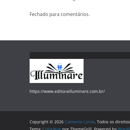
Fechado para comentários.
https://www.editorailluminare.com.br/
Copyright © 2026
Comenta Livros
. Todos os direito
Tema:
ColorMag
por ThemeGrill. Powered by
WordP