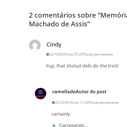
2 comentários sobre “
Memória
Machado de Assis
”
Cindy
22/10/2016 em 07:25
Link permanente
Yup, that sholud defo do the trick!
camellado
Autor do post
22/10/2016 em 11:24
Link permanente
certainly
Carregando...