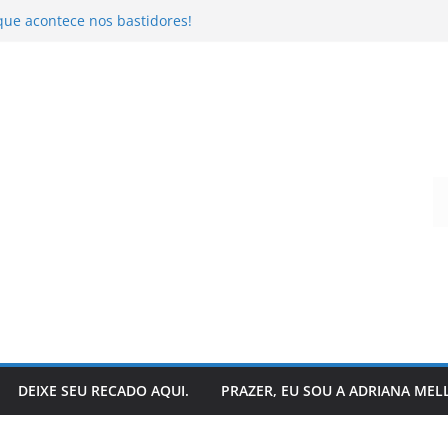
que acontece nos bastidores!
o da literatura: descubra
r – Ivo Pazin
andro Todeschini
 hoje?
Digite seu e-mail…
DEIXE SEU RECADO AQUI.
PRAZER, EU SOU A ADRIANA MEL