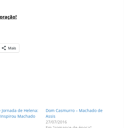
coração!
Mais
e Jornada de Helena:
Dom Casmurro – Machado de
 Inspirou Machado
Assis
27/07/2016
Em "romance de época"