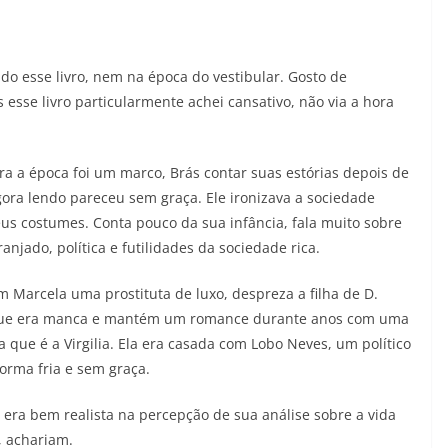
6
Adriana
05/08/2026
Adriana
ido esse livro, nem na época do vestibular. Gosto de
esse livro particularmente achei cansativo, não via a hora
ra a época foi um marco, Brás contar suas estórias depois de
ora lendo pareceu sem graça. Ele ironizava a sociedade
seus costumes. Conta pouco da sua infância, fala muito sobre
njado, política e futilidades da sociedade rica.
m Marcela uma prostituta de luxo, despreza a filha de D.
ue era manca e mantém um romance durante anos com uma
 que é a Virgilia. Ela era casada com Lobo Neves, um político
forma fria e sem graça.
 era bem realista na percepção de sua análise sobre a vida
, achariam.