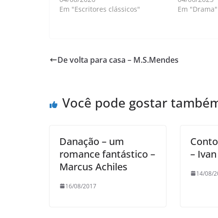
Em "Escritores clássicos"
Em "Drama"
De volta para casa – M.S.Mendes
Você pode gostar també
Danação – um
Conto
romance fantástico –
– Ivan
Marcus Achiles
14/08/2
16/08/2017