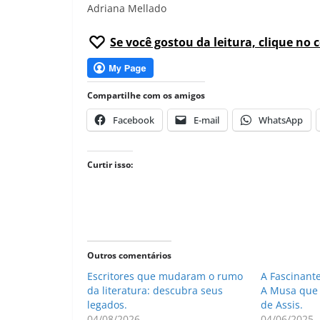
Adriana Mellado
Se você gostou da leitura, clique no 
Compartilhe com os amigos
Facebook
E-mail
WhatsApp
Curtir isso:
Outros comentários
Escritores que mudaram o rumo
A Fascinant
da literatura: descubra seus
A Musa que
legados.
de Assis.
04/08/2026
04/06/2025