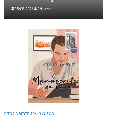
03/08/2026
Adriana
https://amzn.to/3nVUsqo