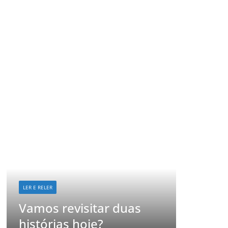
LER E RELER
Já imaginou como seria
 duas
revisitar suas histórias
favoritas?