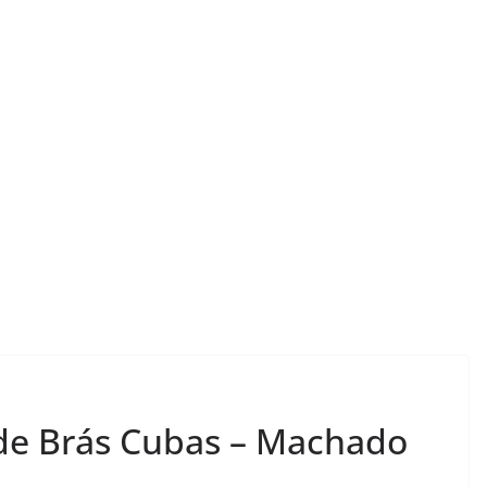
Reler apresenta: a
LER E RELER
e Brás Cubas – Machado
 de dois livros
Vamos revisitar
ransformam.
histórias hoje?