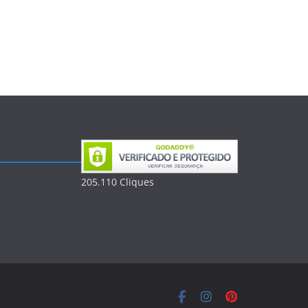
205.110
Clique
s