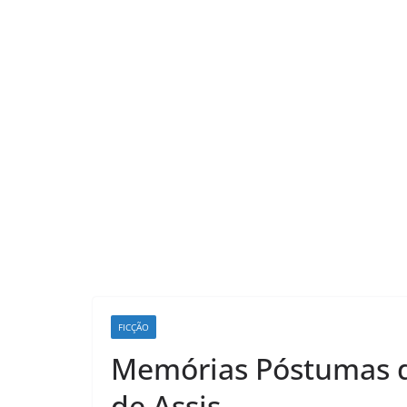
LER E RELER
FICÇÃO
Ler e 
Memórias Póstumas d
mágica
que t
de Assis