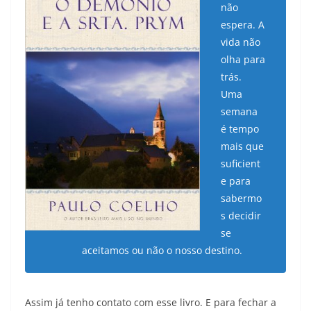
não
espera. A
vida não
olha para
trás.
Uma
semana
é tempo
mais que
suficient
e para
sabermo
s decidir
se
aceitamos ou não o nosso destino.
Assim já tenho contato com esse livro. E para fechar a