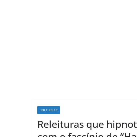
LER E RELER
Releituras que hipnot
com o fascínio de “Ha