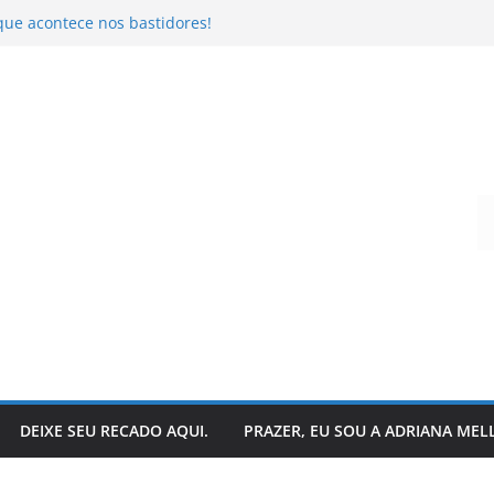
que acontece nos bastidores!
o da literatura: descubra
r – Ivo Pazin
andro Todeschini
 hoje?
Digite seu e-mail…
DEIXE SEU RECADO AQUI.
PRAZER, EU SOU A ADRIANA MEL