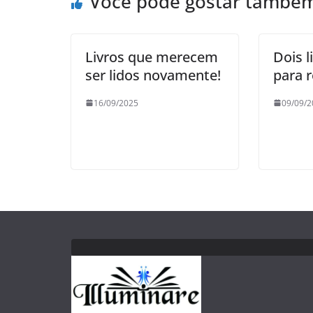
Você pode gostar també
Livros que merecem
Dois l
ser lidos novamente!
para r
16/09/2025
09/09/2