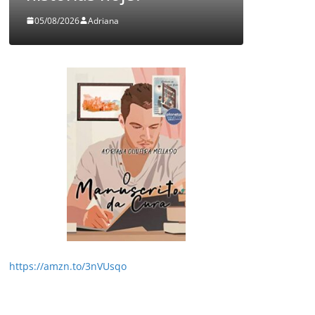
ana
03/08/2026
Adriana
https://amzn.to/3nVUsqo