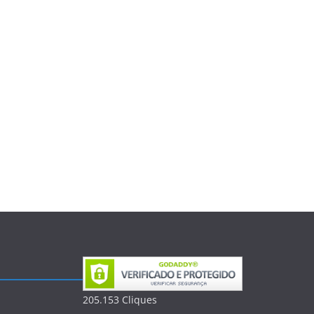
205.153
Clique
s