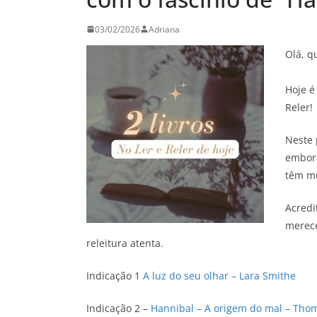
03/02/2026
Adriana
Olá, q
Hoje é
Reler!
Neste 
embora
têm mu
Acredi
merece
releitura atenta.
Indicação 1
A luz do seu olhar – Lara Smithe
Indicação 2 –
Hannibal – A origem do mal – Thom