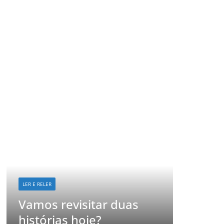
LER E RELER
Já imaginou como se
isitar duas
revisitar suas histór
hoje?
favoritas?