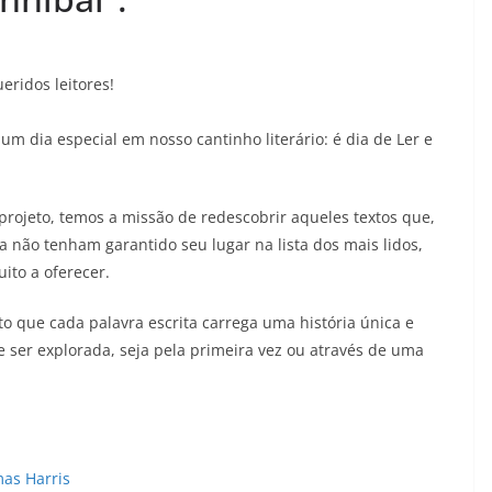
26/05/2026
Adriana
05/08/2026
Adri
ueridos leitores!
 um dia especial em nosso cantinho literário: é dia de Ler e
projeto, temos a missão de redescobrir aqueles textos que,
 não tenham garantido seu lugar na lista dos mais lidos,
ito a oferecer.
to que cada palavra escrita carrega uma história única e
 ser explorada, seja pela primeira vez ou através de uma
as Harris