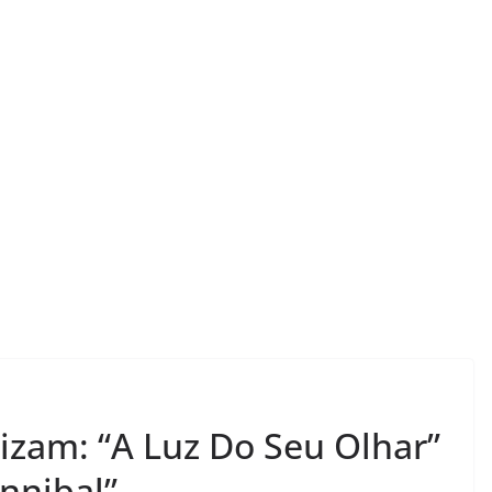
LER E RELER
Ler e Reler apresenta: a
LER E RELER
izam: “A Luz Do Seu Olhar”
mágica de dois livros
Vamos rev
que transformam.
histórias 
nnibal”.