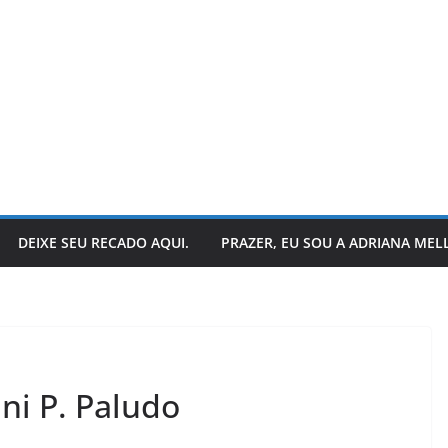
DEIXE SEU RECADO AQUI.
PRAZER, EU SOU A ADRIANA MEL
LER E RELER
stórias:
Dupla de inspiração:
ani P. Paludo
 encerra
explorando dois livros
ias.
de Chico Xavier.