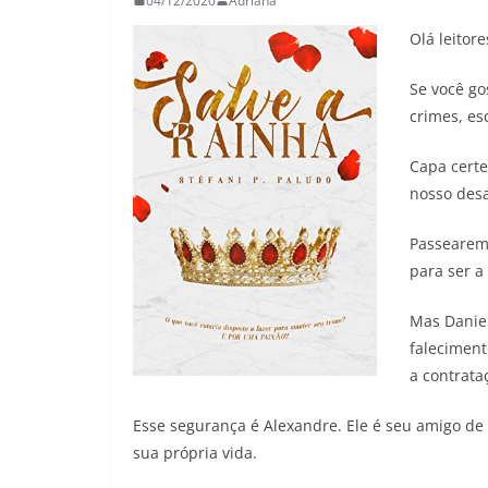
04/12/2020
Adriana
26
Adriana
29/05/2026
Adriana
Olá leitor
Se você go
crimes, esc
Capa certe
nosso desa
Passearemo
para ser a
Mas Danie
faleciment
a contrata
Esse segurança é Alexandre. Ele é seu amigo de 
sua própria vida.