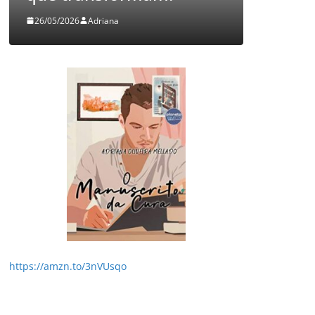
26/05/2026
Adriana
05/08/2026
https://amzn.to/3nVUsqo