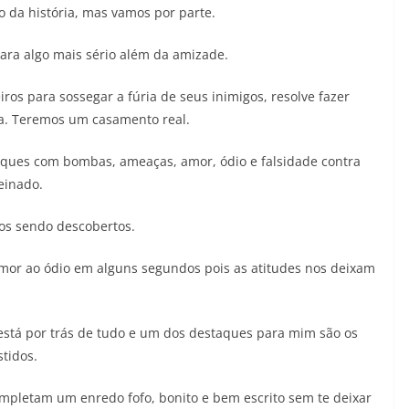
o da história, mas vamos por parte.
para algo mais sério além da amizade.
iros para sossegar a fúria de seus inimigos, resolve fazer
a. Teremos um casamento real.
taques com bombas, ameaças, amor, ódio e falsidade contra
einado.
os sendo descobertos.
mor ao ódio em alguns segundos pois as atitudes nos deixam
 está por trás de tudo e um dos destaques para mim são os
stidos.
mpletam um enredo fofo, bonito e bem escrito sem te deixar