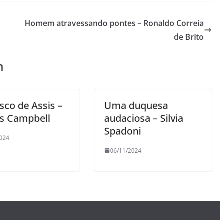
Homem atravessando pontes – Ronaldo Correia
de Brito
m
sco de Assis –
Uma duquesa
es Campbell
audaciosa – Silvia
Spadoni
024
06/11/2024