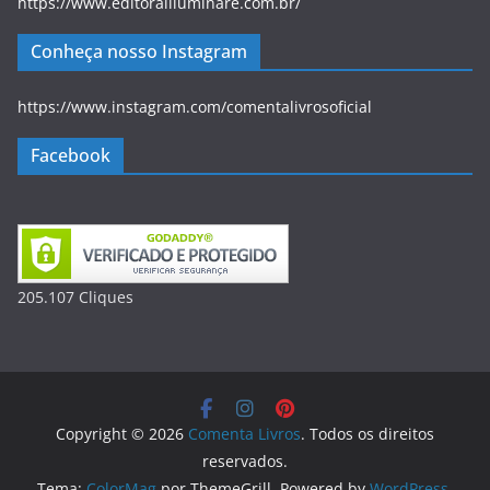
https://www.editorailluminare.com.br/
Conheça nosso Instagram
https://www.instagram.com/comentalivrosoficial
Facebook
205.107
Clique
s
Copyright © 2026
Comenta Livros
. Todos os direitos
reservados.
Tema:
ColorMag
por ThemeGrill. Powered by
WordPress
.