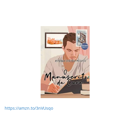
LER E RELER
Dupla de inspiração: explorando dois livros de
Chico Xavier.
28/05/2026
Adriana
https://amzn.to/3nVUsqo