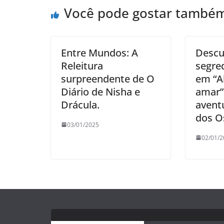
Você pode gostar també
Entre Mundos: A
Descu
Releitura
segre
surpreendente de O
em “A
Diário de Nisha e
amar”
Drácula.
avent
dos O
03/01/2025
02/01/2