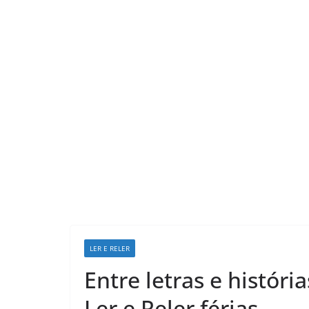
LER E RELER
Entre letras e históri
Ler e Reler férias.