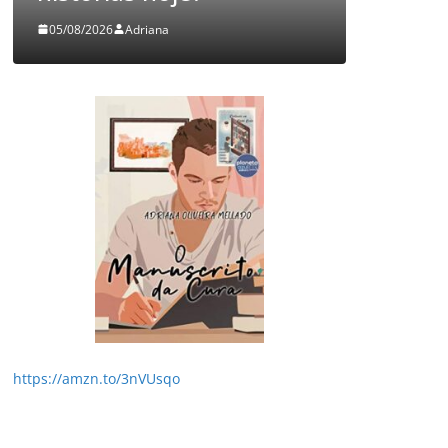
/2026
Adriana
03/08/2026
Adriana
https://amzn.to/3nVUsqo