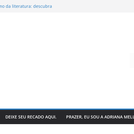
o da literatura: descubra
ar suas histórias favoritas?
andro Todeschini
 hoje?
que acontece nos bastidores!
Digite seu e-mail…
DEIXE SEU RECADO AQUI.
PRAZER, EU SOU A ADRIANA MEL