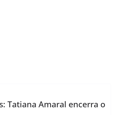
LER E RELER
Ler e Reler apresenta: a
LER E 
as: Tatiana Amaral encerra o
mágica de dois livros
Vam
que transformam.
hist