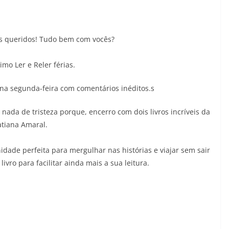
26/05/2026
Adriana
05/08
res queridos! Tudo bem com vocês?
timo Ler e Reler férias.
 na segunda-feira com comentários inéditos.s
nada de tristeza porque, encerro com dois livros incríveis da
atiana Amaral.
idade perfeita para mergulhar nas histórias e viajar sem sair
livro para facilitar ainda mais a sua leitura.