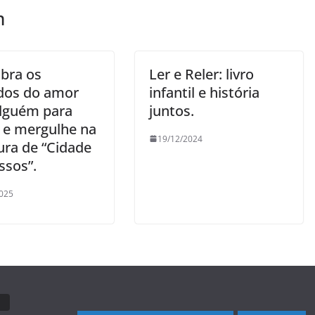
m
bra os
Ler e Reler: livro
dos do amor
infantil e história
lguém para
juntos.
 e mergulhe na
19/12/2024
ura de “Cidade
ssos”.
025