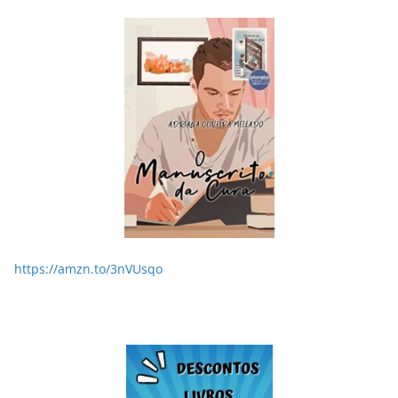
LER E RELER
Dupla de inspiração: explorando dois livros de
Chico Xavier.
28/05/2026
Adriana
https://amzn.to/3nVUsqo