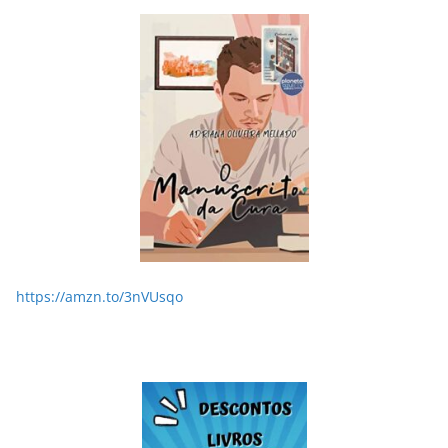
LER E RELER
Dupla de inspiração: explorando dois livros de
Chico Xavier.
28/05/2026
Adriana
https://amzn.to/3nVUsqo