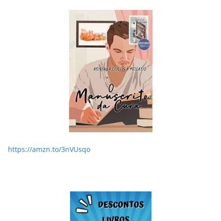
LER E RELER
Dupla de inspiração: explorando dois livros de
Chico Xavier.
28/05/2026
Adriana
https://amzn.to/3nVUsqo