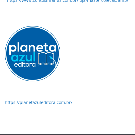
https://www.contosinfantis.com.br/loja/mastercolecao/aff/3/
https://planetazuleditora.com.br/