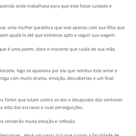
 fazenda onde trabalhava para que este fosse cuidado e
roa, uma mulher paralítica que vive apenas com sua filha que
m ajudá-lo até que estivesse apto a seguir sua viagem.
 que é uma jovem, doce e inocente que cuida de sua mãe,
nzela, logo se apaixona por ela que retribui este amor e
ntiga com muito drama, emoção, descobertas e um final
ns fortes que lutam contra as leis e desajustes dos senhores
a vida dos escravos e suas perseguições.
os renderão muita emoção e reflexão.
estaquei, ele é um rapaz rico que cursou a faculdade de