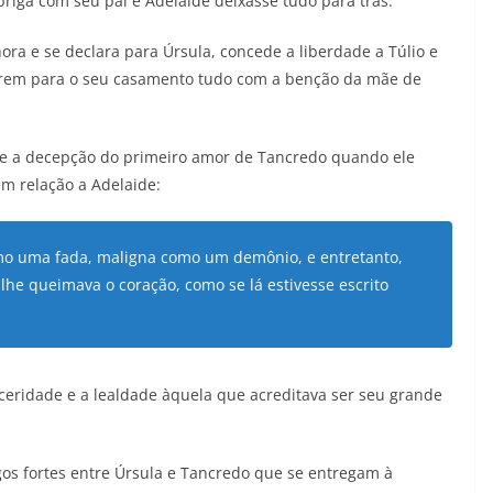
iga com seu pai e Adelaide deixasse tudo para trás.
ra e se declara para Úrsula, concede a liberdade a Túlio e
arem para o seu casamento tudo com a benção da mãe de
 a decepção do primeiro amor de Tancredo quando ele
em relação a Adelaide:
mo uma fada, maligna como um demônio, e entretanto,
he queimava o coração, como se lá estivesse escrito
eridade e a lealdade àquela que acreditava ser seu grande
gos fortes entre Úrsula e Tancredo que se entregam à