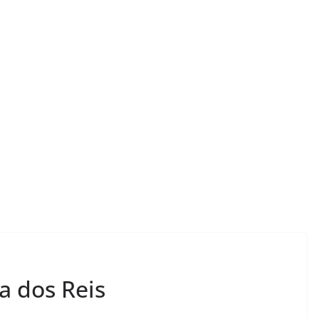
resenta: a
LER E RELER
a dos Reis
 livros
Vamos revisitar duas
mam.
histórias hoje?