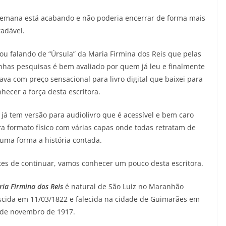
05/08/2026
Adriana
semana está acabando e não poderia encerrar de forma mais
adável.
ou falando de “Úrsula” da Maria Firmina dos Reis que pelas
nhas pesquisas é bem avaliado por quem já leu e finalmente
ava com preço sensacional para livro digital que baixei para
hecer a força desta escritora.
 já tem versão para audiolivro que é acessível e bem caro
a formato físico com várias capas onde todas retratam de
guma forma a história contada.
tes de continuar, vamos conhecer um pouco desta escritora.
ia Firmina dos Reis
é natural de São Luiz no Maranhão
scida em 11/03/1822 e falecida na cidade de Guimarães em
 de novembro de 1917.