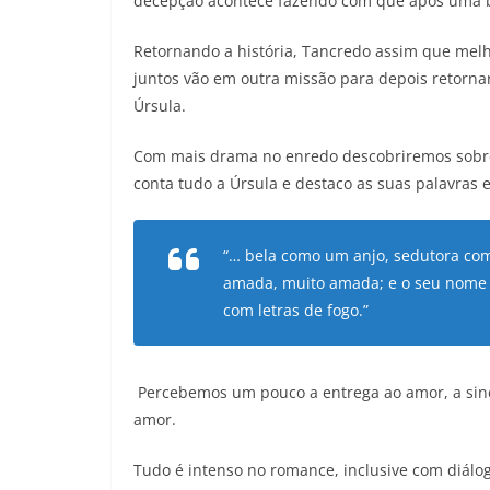
decepção acontece fazendo com que após uma br
Retornando a história, Tancredo assim que melho
juntos vão em outra missão para depois retorn
Úrsula.
Com mais drama no enredo descobriremos sobre
conta tudo a Úrsula e destaco as suas palavras 
“… bela como um anjo, sedutora co
amada, muito amada; e o seu nome l
com letras de fogo.”
Percebemos um pouco a entrega ao amor, a sinc
amor.
Tudo é intenso no romance, inclusive com diálo