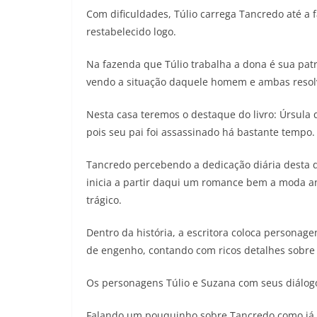
Com dificuldades, Túlio carrega Tancredo até a
restabelecido logo.
Na fazenda que Túlio trabalha a dona é sua pat
vendo a situação daquele homem e ambas resolve
Nesta casa teremos o destaque do livro: Úrsula
pois seu pai foi assassinado há bastante tempo.
Tancredo percebendo a dedicação diária desta do
inicia a partir daqui um romance bem a moda a
trágico.
Dentro da história, a escritora coloca personage
de engenho, contando com ricos detalhes sobre 
Os personagens Túlio e Suzana com seus diálog
Falando um pouquinho sobre Tancredo como já d