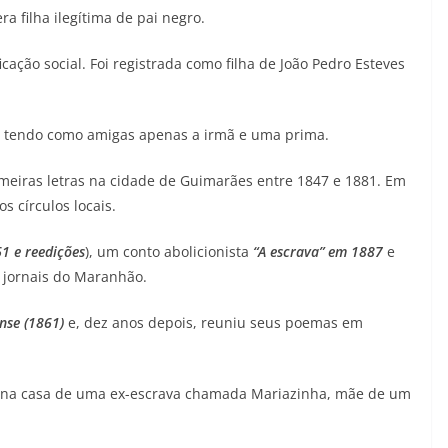
ra filha ilegítima de pai negro.
cação social. Foi registrada como filha de João Pedro Esteves
a, tendo como amigas apenas a irmã e uma prima.
imeiras letras na cidade de Guimarães entre 1847 e 1881. Em
s círculos locais.
1 e reedições
), um conto abolicionista
“A escrava” em 1887
e
 jornais do Maranhão.
se (1861)
e, dez anos depois, reuniu seus poemas em
s na casa de uma ex-escrava chamada Mariazinha, mãe de um