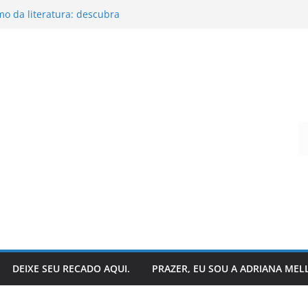
o da literatura: descubra
ar suas histórias favoritas?
andro Todeschini
 hoje?
que acontece nos bastidores!
Digite seu e-mail…
DEIXE SEU RECADO AQUI.
PRAZER, EU SOU A ADRIANA MEL