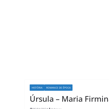
LER E RELER
HISTÓRIA
ROMANCE DE ÉPOCA
Ler e Reler ap
Úrsula – Maria Firmin
mágica de dois
que transfor