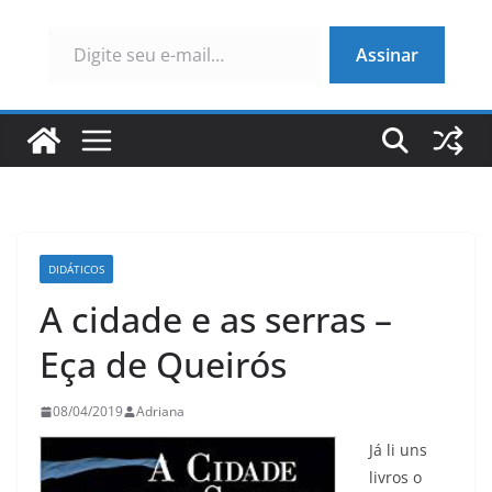
Digite seu e-mail…
Assinar
DIDÁTICOS
A cidade e as serras –
Eça de Queirós
08/04/2019
Adriana
Já li uns
livros o