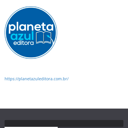
https://planetazuleditora.com.br/