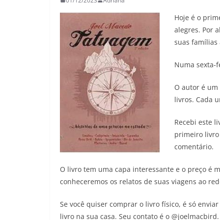
01/12/2023
Adriana
26/05/2026
Adr
Hoje é o pri
alegres. Por 
suas famílias
Numa sexta-fe
O autor é um 
livros. Cada 
Recebi este li
primeiro livro
comentário.
O livro tem uma capa interessante e o preço é m
conheceremos os relatos de suas viagens ao re
Se você quiser comprar o livro físico, é só env
livro na sua casa. Seu contato é o @joelmacbird.