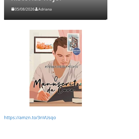
03/08/2026
Adriana
https://amzn.to/3nVUsqo