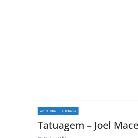
LER E RELER
AVENTURA
BIOGRAFIA
Ler e Rel
Tatuagem – Joel Mac
mágica de
que tran