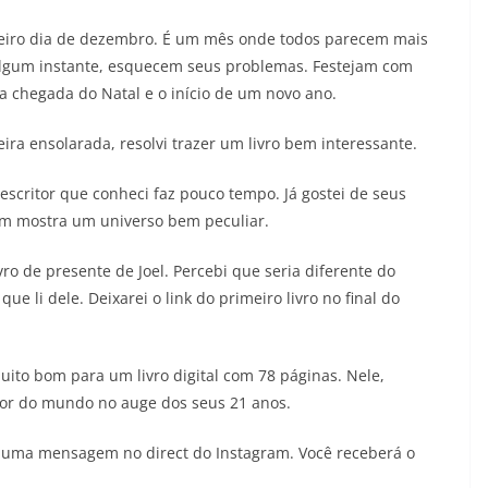
iana
05/08/2026
Adriana
meiro dia de dezembro. É um mês onde todos parecem mais
algum instante, esquecem seus problemas. Festejam com
 a chegada do Natal e o início de um novo ano.
ira ensolarada, resolvi trazer um livro bem interessante.
escritor que conheci faz pouco tempo. Já gostei de seus
um mostra um universo bem peculiar.
vro de presente de Joel. Percebi que seria diferente do
 que li dele. Deixarei o link do primeiro livro no final do
uito bom para um livro digital com 78 páginas. Nele,
dor do mundo no auge dos seus 21 anos.
iar uma mensagem no direct do Instagram. Você receberá o