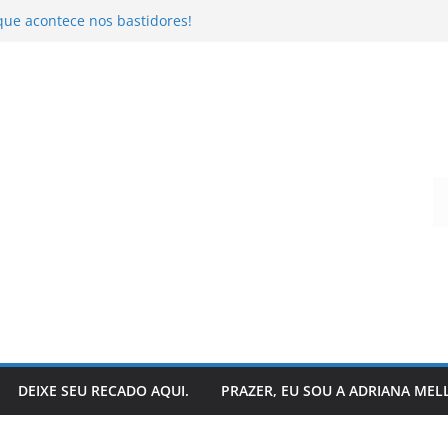
que acontece nos bastidores!
o da literatura: descubra
r – Ivo Pazin
andro Todeschini
 hoje?
Digite seu e-mail…
DEIXE SEU RECADO AQUI.
PRAZER, EU SOU A ADRIANA MEL