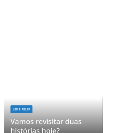
LER E RELER
Já imaginou como seria
as
revisitar suas histórias
favoritas?