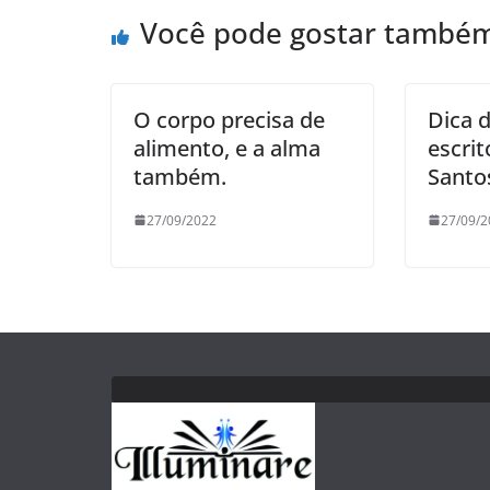
Você pode gostar també
O corpo precisa de
Dica d
alimento, e a alma
escri
também.
Santo
27/09/2022
27/09/2