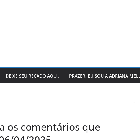
DEIXE SEU RECADO AQUI.
PRAZER, EU SOU A ADRIANA MEL
LER E RELER
stórias:
Dupla de inspiração:
eja os comentários que
 encerra
explorando dois livros
ias.
de Chico Xavier.
 06/04/2025.