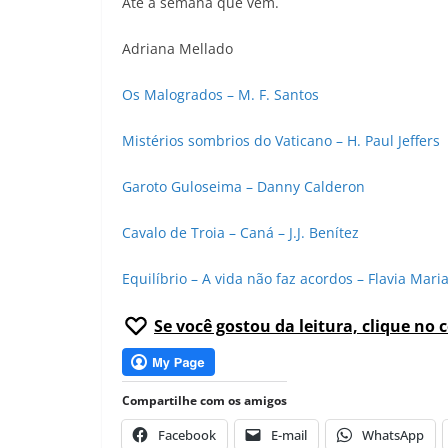
Até a semana que vem.
Adriana Mellado
Os Malogrados – M. F. Santos
Mistérios sombrios do Vaticano – H. Paul Jeffers
Garoto Guloseima – Danny Calderon
Cavalo de Troia – Caná – J.J. Benítez
Equilíbrio – A vida não faz acordos – Flavia Mari
Se você gostou da leitura, clique no 
Compartilhe com os amigos
Facebook
E-mail
WhatsApp