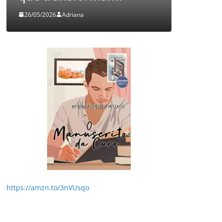
26/05/2026
Adriana
05/08/2026
https://amzn.to/3nVUsqo