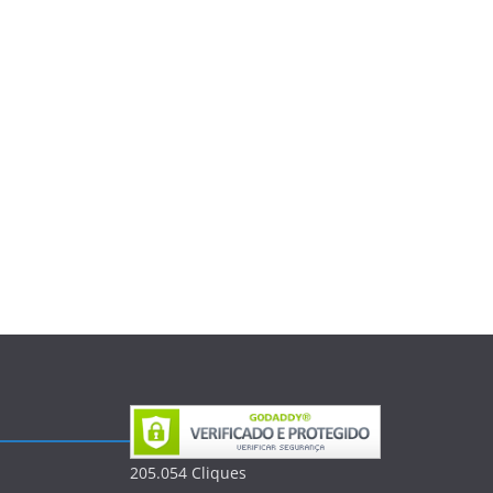
205.054
Clique
s