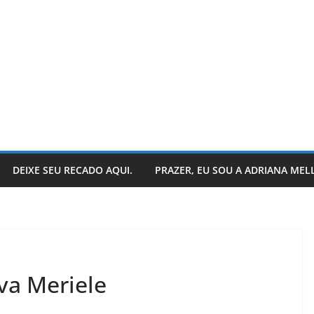
DEIXE SEU RECADO AQUI.
PRAZER, EU SOU A ADRIANA MEL
eler apresenta: a
LER E RELER
va Meriele
de dois livros
Vamos revisitar 
ansformam.
histórias hoje?