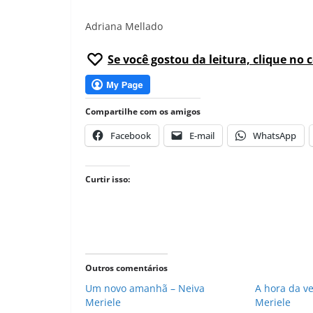
Adriana Mellado
Se você gostou da leitura, clique no 
Compartilhe com os amigos
Facebook
E-mail
WhatsApp
Curtir isso:
Outros comentários
Um novo amanhã – Neiva
A hora da v
Meriele
Meriele