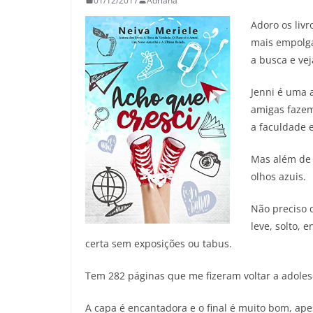
01/12/2017
Adriana
26/05/2026
Adoro os liv
mais empolga
a busca e ve
Jenni é uma 
amigas fazem
a faculdade 
Mas além de l
olhos azuis.
Não preciso d
leve, solto,
certa sem exposições ou tabus.
Tem 282 páginas que me fizeram voltar a adolesc
A capa é encantadora e o final é muito bom, ap