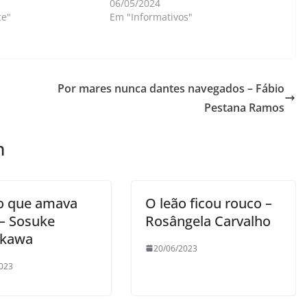
06/05/2024
e"
Em "Informativos"
Por mares nunca dantes navegados – Fábio
Pestana Ramos
m
o que amava
O leão ficou rouco –
 – Sosuke
Rosângela Carvalho
ukawa
20/06/2023
023