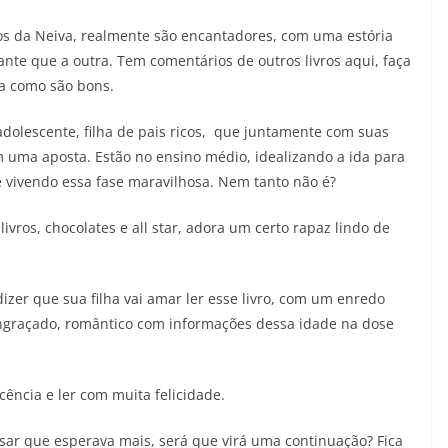
Adriana
05/08/2026
Adriana
ros da Neiva, realmente são encantadores, com uma estória
nte que a outra. Tem comentários de outros livros aqui, faça
ja como são bons.
adolescente, filha de pais ricos, que juntamente com suas
 uma aposta. Estão no ensino médio, idealizando a ida para
e vivendo essa fase maravilhosa. Nem tanto não é?
ivros, chocolates e all star, adora um certo rapaz lindo de
izer que sua filha vai amar ler esse livro, com um enredo
 engraçado, romântico com informações dessa idade na dose
ência e ler com muita felicidade.
esar que esperava mais, será que virá uma continuação? Fica