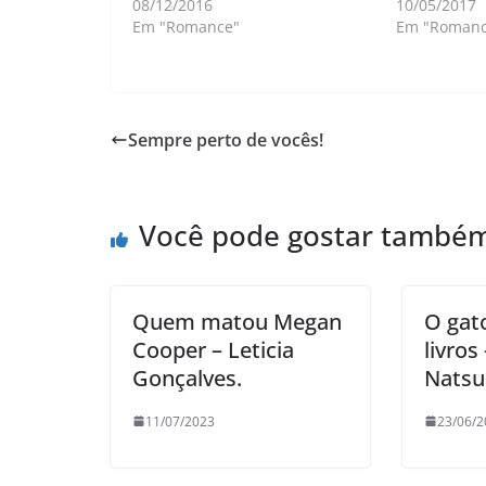
08/12/2016
10/05/2017
Em "Romance"
Em "Romanc
Sempre perto de vocês!
Você pode gostar també
Quem matou Megan
O gat
Cooper – Leticia
livros
Gonçalves.
Nats
11/07/2023
23/06/2