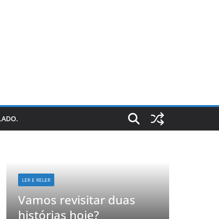
LADO.
LER E RELER
Já imaginou como seria
duas
revisitar suas histórias
favoritas?