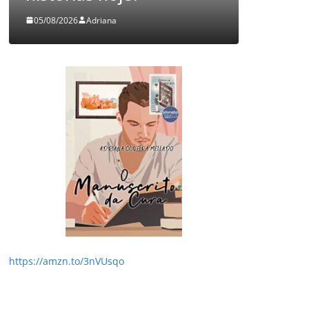
03/08/2026
Adriana
https://amzn.to/3nVUsqo