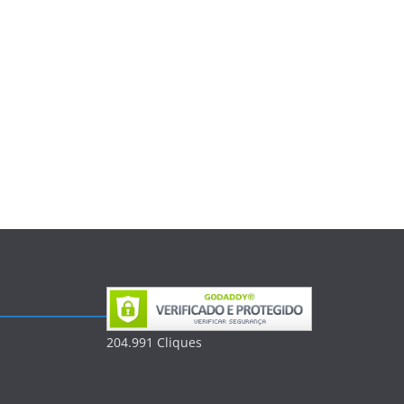
204.991
Clique
s