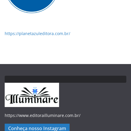
https://planetazuleditora.com.br/
https://www.editorailluminare.com.br/
Conheça nosso Instagram