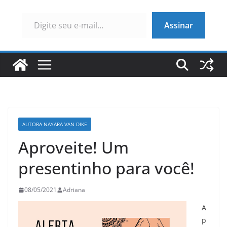
Digite seu e-mail…
Assinar
AUTORA NAYARA VAN DIKE
Aproveite! Um
presentinho para você!
08/05/2021
Adriana
A
p