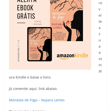
ro
v
ei
te
a
s
u
a
a
ss
in
at
ura Kindle e baixe o livro.
Já comentei aqui, link abaixo.
Mandala de Fogo – Nayara Lemes