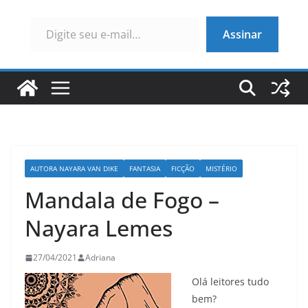
Digite seu e-mail…
Assinar
AUTORA NAYARA VAN DIKE
FANTASIA
FICÇÃO
MISTÉRIO
Mandala de Fogo –
Nayara Lemes
27/04/2021
Adriana
Olá leitores tudo
bem?