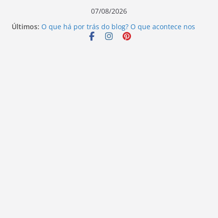
Pular
07/08/2026
para
Últimos:
O que há por trás do blog? O que acontece nos
o
bastidores!
Escritores que mudaram o rumo da literatura:
conteúdo
descubra seus legados.
Além do que os olhos podem ver – Ivo Pazin
Ninguém ouve o sangue – Elizandro Todeschini
Vamos revisitar duas histórias hoje?