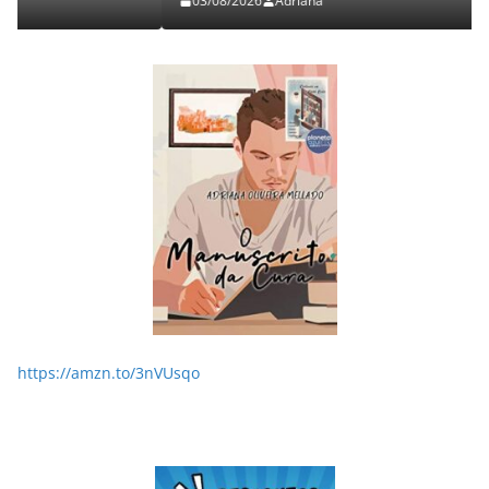
03/08/2026
Adriana
https://amzn.to/3nVUsqo