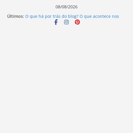
Pular
08/08/2026
para
Últimos:
O que há por trás do blog? O que acontece nos
o
bastidores!
Escritores que mudaram o rumo da literatura:
conteúdo
descubra seus legados.
Além do que os olhos podem ver – Ivo Pazin
Ninguém ouve o sangue – Elizandro Todeschini
Vamos revisitar duas histórias hoje?