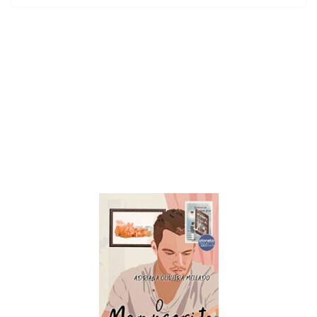
LER E RELER
Dupla de inspiração: explorando dois livros de
Chico Xavier.
28/05/2026
Adriana