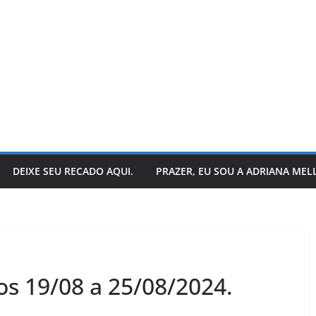
DEIXE SEU RECADO AQUI.
PRAZER, EU SOU A ADRIANA MEL
presenta: a
LER E RELER
os 19/08 a 25/08/2024.
s livros
Vamos revisitar duas
rmam.
histórias hoje?