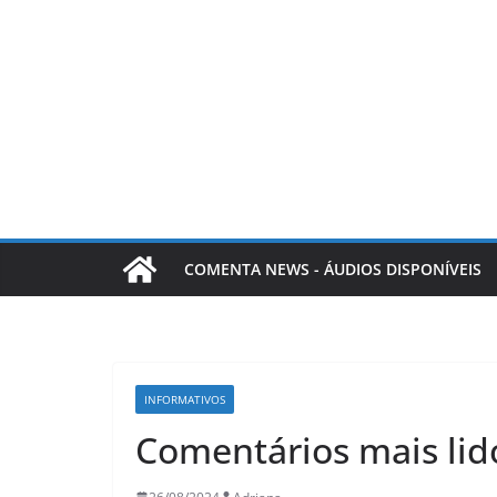
COMENTA NEWS - ÁUDIOS DISPONÍVEIS
LER E RELER
INFORMATIVOS
Ler e Reler a
Comentários mais lid
mágica de doi
que transfo