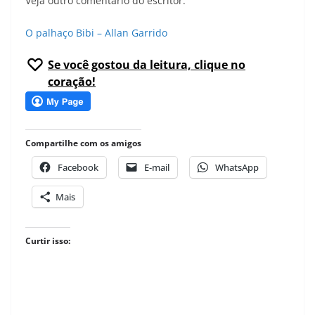
Veja outro comentário do escritor.
O palhaço Bibi – Allan Garrido
Se você gostou da leitura, clique no
coração!
Compartilhe com os amigos
Facebook
E-mail
WhatsApp
Mais
Curtir isso: