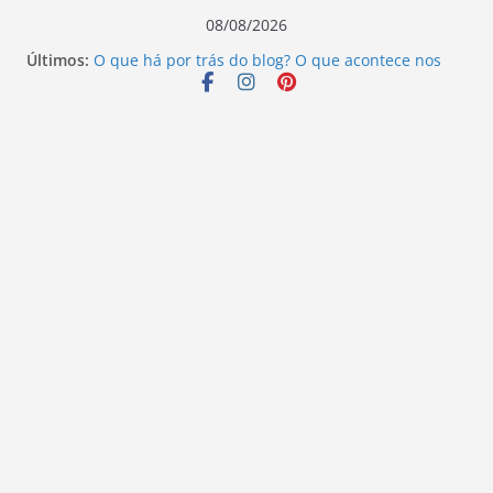
Pular
08/08/2026
para
Últimos:
O que há por trás do blog? O que acontece nos
o
bastidores!
Escritores que mudaram o rumo da literatura:
conteúdo
descubra seus legados.
Além do que os olhos podem ver – Ivo Pazin
Ninguém ouve o sangue – Elizandro Todeschini
Vamos revisitar duas histórias hoje?