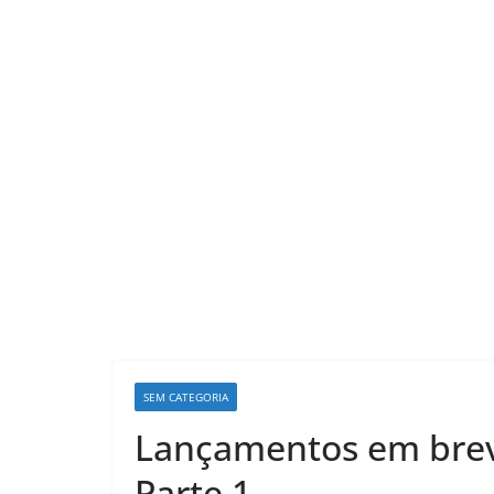
LER E RELER
SEM CATEGORIA
Ler e Reler
Lançamentos em breve
mágica de d
que transf
Parte 1