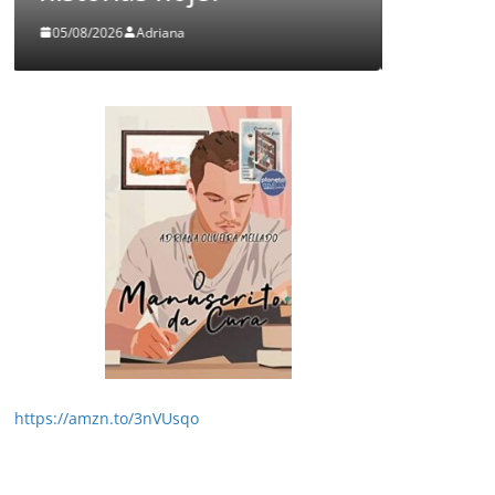
03/08/2026
Adriana
29
https://amzn.to/3nVUsqo