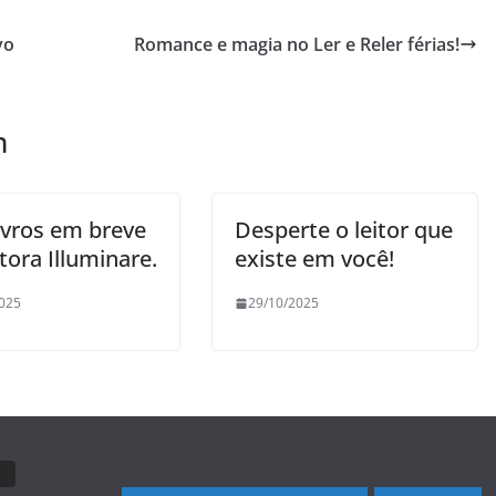
vo
Romance e magia no Ler e Reler férias!
m
ivros em breve
Desperte o leitor que
tora Illuminare.
existe em você!
025
29/10/2025