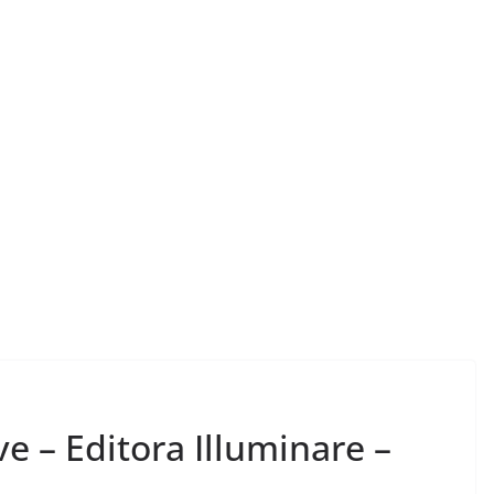
 apresenta: a
LER E RELER
 – Editora Illuminare –
ois livros
Vamos revisitar duas
ormam.
histórias hoje?