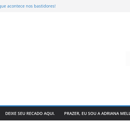
que acontece nos bastidores!
o da literatura: descubra
r – Ivo Pazin
andro Todeschini
 hoje?
Digite seu e-mail…
DEIXE SEU RECADO AQUI.
PRAZER, EU SOU A ADRIANA MEL