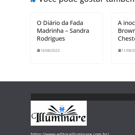
O Diário da Fada
A ino
Madrinha – Sandra
Brown
Rodrigues
Chest
16/08/2023
11/08/2
https://www.editorailluminare.com.br/