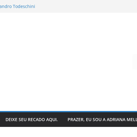
andro Todeschini
 hoje?
que acontece nos bastidores!
o da literatura: descubra
ar suas histórias favoritas?
Digite seu e-mail…
DEIXE SEU RECADO AQUI.
PRAZER, EU SOU A ADRIANA MEL