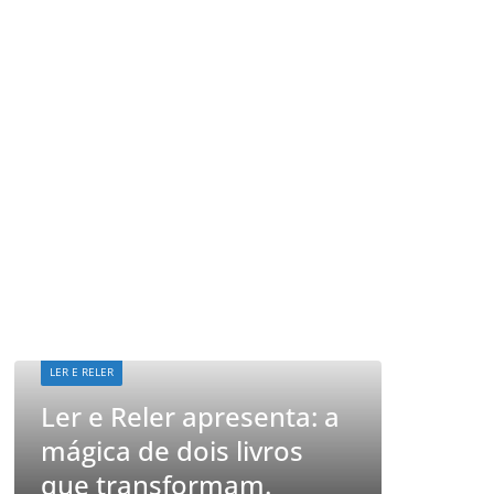
LER E RELER
Ler e Reler apresenta: a
LER E RELER
mágica de dois livros
Vamos 
que transformam.
históri