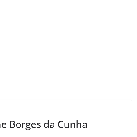
LER E RELER
stórias:
Dupla de inspiração:
ne Borges da Cunha
 encerra
explorando dois livros
ias.
de Chico Xavier.