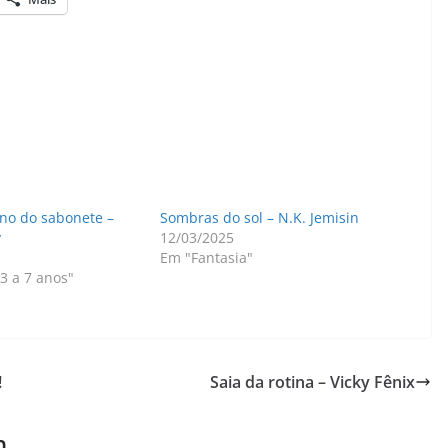
ino do sabonete –
Sombras do sol – N.K. Jemisin
y
12/03/2025
Em "Fantasia"
 3 a 7 anos"
!
Saia da rotina – Vicky Fênix
m