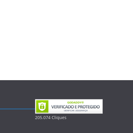
205.074
Clique
s