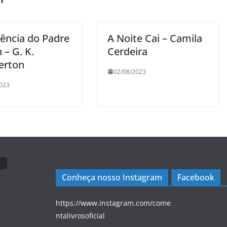
cência do Padre
A Noite Cai – Camila
 – G. K.
Cerdeira
erton
02/08/2023
023
Conheça nosso Instagram
Facebook
https://www.instagram.com/come
ntalivrosoficial