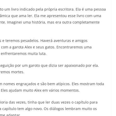
28/05/2026
Adriana
o um livro indicado pela própria escritora. Ela é uma pessoa
âmica que ama ler. Ela me apresentou esse livro com uma
nte. Imaginei uma história, mas era outra completamente
 e teremos pesadelos. Haverá aventuras e amigos
 com a garota Alex e seus gatos. Encontraremos uma
 enfrentaremos muita luta.
eguição por um garoto que dizia ser apaixonado por ela.
emos mortes.
m nomes engraçados e são bem atípicos. Eles mostram toda
. Eles ajudam muito Alex em vários momentos.
ioria das vezes, tinha que ler duas vezes o capítulo para
a capítulo tem algo novo. Os diálogos lembram muito os
e me adaptar.