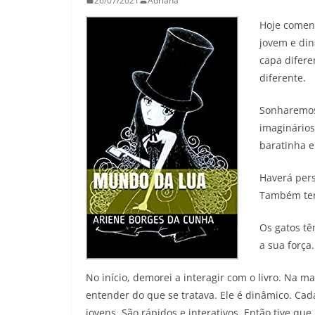
26/07/2021
Adriana
26
Adriana
29/05/2026
Adriana
Hoje coment
jovem e din
capa difere
diferente.
Sonharemos
imaginários
baratinha e
Haverá pers
Também ter
Os gatos tê
a sua força
No início, demorei a interagir com o livro. Na ma
entender do que se tratava. Ele é dinâmico. Cad
jovens. São rápidos e interativos. Então tive qu