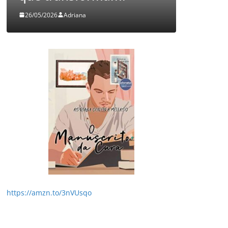
26/05/2026
Adriana
05/08/2026
https://amzn.to/3nVUsqo