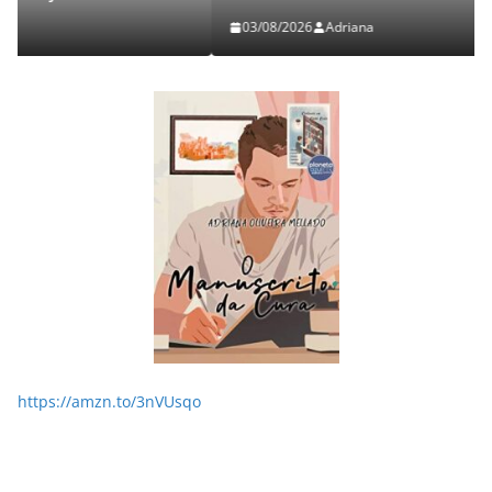
03/08/2026
Adriana
https://amzn.to/3nVUsqo