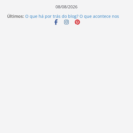
Pular
08/08/2026
para
Últimos:
O que há por trás do blog? O que acontece nos
o
bastidores!
Escritores que mudaram o rumo da literatura:
conteúdo
descubra seus legados.
Além do que os olhos podem ver – Ivo Pazin
Ninguém ouve o sangue – Elizandro Todeschini
Vamos revisitar duas histórias hoje?