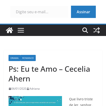
Digite seu e-mail…
Assinar
DRAMA
ROMANCE
Ps: Eu te Amo – Cecelia
Ahern
06/01/2020
Adriana
Que livro triste
de ler, senhor,