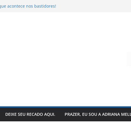
que acontece nos bastidores!
o da literatura: descubra
r – Ivo Pazin
andro Todeschini
 hoje?
Digite seu e-mail…
DEIXE SEU RECADO AQUI.
PRAZER, EU SOU A ADRIANA MEL