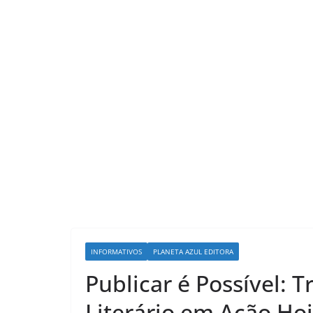
LER E RELER
INFORMATIVOS
PLANETA AZUL EDITORA
Ler e Reler 
Publicar é Possível:
mágica de do
que transfo
Literário em Ação Ho