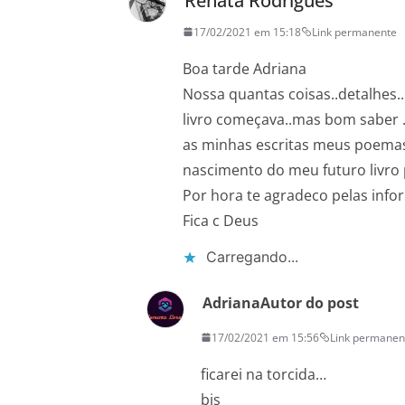
Renata Rodrigues
17/02/2021 em 15:18
Link permanente
Boa tarde Adriana
Nossa quantas coisas..detalhes.
livro começava..mas bom saber 
as minhas escritas meus poemas.
nascimento do meu futuro livro
Por hora te agradeco pelas infor
Fica c Deus
Carregando...
Adriana
Autor do post
17/02/2021 em 15:56
Link permanen
ficarei na torcida…
bjs