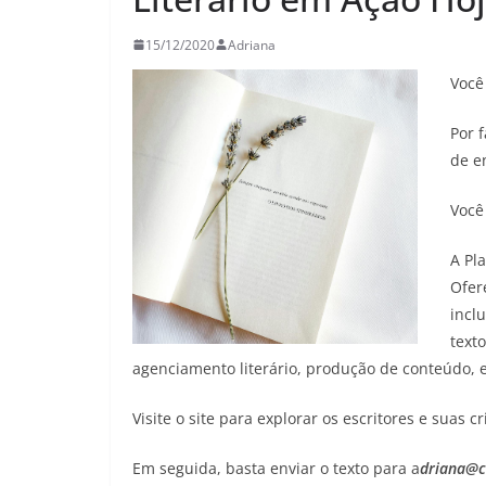
26/05/2026
Adriana
15/12/2020
Adriana
Você 
Por f
de e
Você
A Pla
Ofer
inclu
text
agenciamento literário, produção de conteúdo, e 
Visite o site para explorar os escritores e suas
Em seguida, basta enviar o texto para a
driana@c