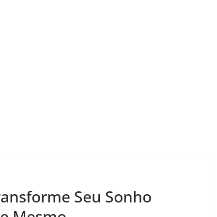
apresenta: a
LER E RELER
 Transforme Seu Sonho
is livros
Vamos revisitar duas
rmam.
histórias hoje?
je Mesmo.