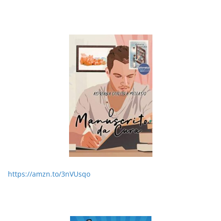
LER E RELER
Dupla de inspiração: explorando dois livros de
Chico Xavier.
28/05/2026
Adriana
https://amzn.to/3nVUsqo