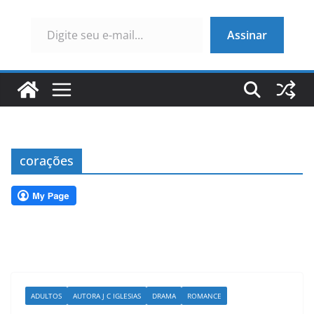
Digite seu e-mail…
Assinar
corações
ADULTOS
AUTORA J C IGLESIAS
DRAMA
ROMANCE