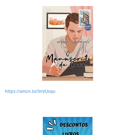
LER E RELER
Dupla de inspiração: explorando dois livros de
Chico Xavier.
28/05/2026
Adriana
https://amzn.to/3nVUsqo