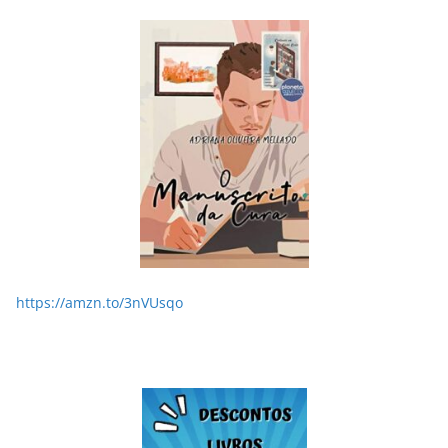
LER E RELER
Dupla de inspiração: explorando dois livros de
Chico Xavier.
28/05/2026
Adriana
https://amzn.to/3nVUsqo