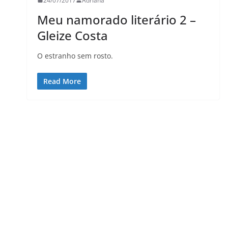
24/07/2017
Adriana
Meu namorado literário 2 –
Gleize Costa
LER E RELER
mo seria
Entre letras e histórias:
O estranho sem rosto.
istórias
Tatiana Amaral encerra
Read More
o Ler e Reler férias.
29/05/2026
Adriana