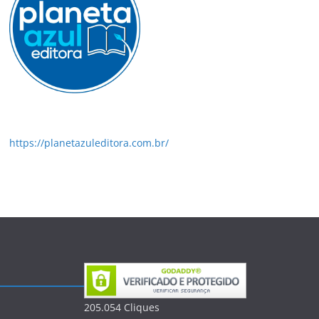
https://planetazuleditora.com.br/
205.054
Clique
s