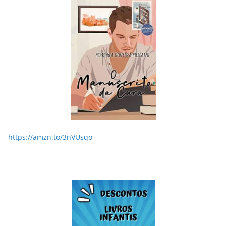
LER E RELER
Dupla de inspiração: explorando dois livros de
Chico Xavier.
28/05/2026
Adriana
https://amzn.to/3nVUsqo