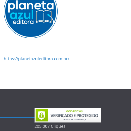
https://planetazuleditora.com.br/
205.007
Clique
s