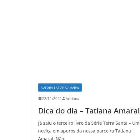
LER E RELER
Já imaginou co
 revisitar duas
revisitar suas h
rias hoje?
favoritas?
26
Adriana
03/08/2026
Adriana
AUTORA TATIANA AMARAL
22/11/2021
Adriana
Dica do dia – Tatiana Amaral
Já saiu o terceiro livro da Série Terra Santa – Um
noviça em apuros da nossa parceira Tatiana
Amaral. Não