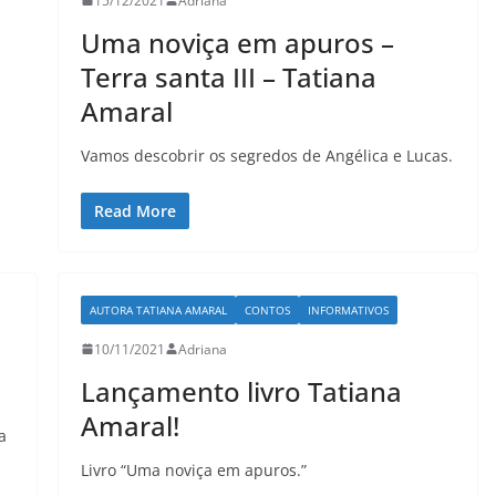
15/12/2021
Adriana
Uma noviça em apuros –
Terra santa III – Tatiana
LER E RELER
Amaral
mo seria
Entre letras e histórias:
istórias
Tatiana Amaral encerra
Vamos descobrir os segredos de Angélica e Lucas.
o Ler e Reler férias.
Read More
29/05/2026
Adriana
AUTORA TATIANA AMARAL
CONTOS
INFORMATIVOS
10/11/2021
Adriana
Lançamento livro Tatiana
Amaral!
a
Livro “Uma noviça em apuros.”