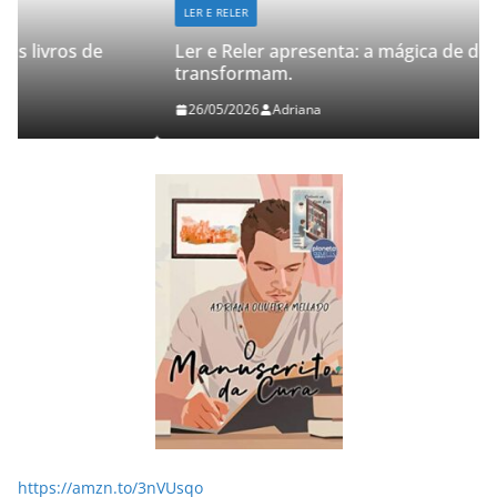
LER E RELER
Ler e Reler apresenta: a mágica de dois livros que
transformam.
26/05/2026
Adriana
https://amzn.to/3nVUsqo