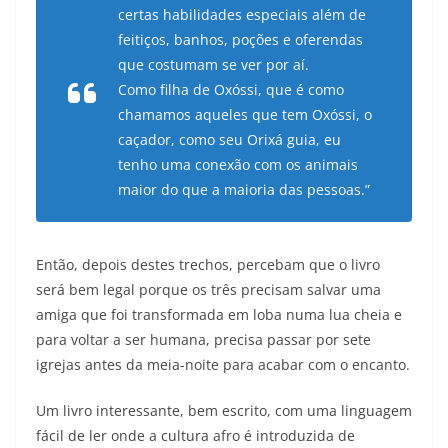
certas habilidades especiais além de
feitiços, banhos, poções e oferendas
que costumam se ver por aí.
Como filha de Oxóssi, que é como
chamamos aqueles que tem Oxóssi, o
caçador, como seu Orixá guia, eu
tenho uma conexão com os animais
maior do que a maioria das pessoas.”
Então, depois destes trechos, percebam que o livro
será bem legal porque os três precisam salvar uma
amiga que foi transformada em loba numa lua cheia e
para voltar a ser humana, precisa passar por sete
igrejas antes da meia-noite para acabar com o encanto.
Um livro interessante, bem escrito, com uma linguagem
fácil de ler onde a cultura afro é introduzida de